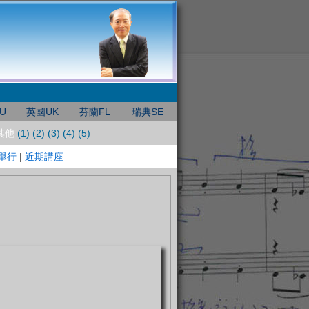
U
英國UK
芬蘭FL
瑞典SE
 其他
(1)
(2)
(3)
(4)
(5)
舉行
|
近期講座