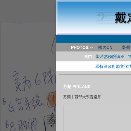
PHOTOS
>>
國內CN
臺灣
澳門 |
聖若瑟修院講座
|
到
獲特區政府頒文化
芬蘭 FINLAND
芬蘭中西部大學音樂系