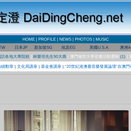
HOME
|
PROFILE
|
NEWS
|
PHOTOS
|
MUSIC
TW
日本JP
新加坡SG
埃及EG
美國U.S.A
.
澳洲A
訪各地大專院校
|
林樂培先生90大壽
| 澳門城市大學音樂活動選輯
(1)
|
功績勳章
|
文化局講座
|
基金會講座
|
“20世紀港澳臺音樂發展論壇”在澳門