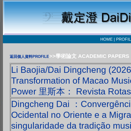
HOME
|
PROFIL
>>學術論文 ACADEMIC PAPERS
返回個人資料PROFILE
Li Baojia/Dai Dingcheng (2026
Transformation of Macao Music
Power 里斯本： Revista Rotas a
Dingcheng Dai ：Convergência 
Ocidental no Oriente e a Migr
singularidade da tradição