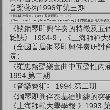
音樂藝術1996年第三期
《初期多声音楽における双音原理について》
（“
Two Tones
” principle in the early polyphony
）日本國立靜岡大學教授研究
《談鋼琴即興伴奏的特徵及五
雜誌》 1994-9，《上海師範大
（全國首屆鋼琴即興伴奏研討會發
院）
《羅忠鎔聲樂套曲中五聲性內涵
1994.第二期
《音樂藝術》 1994.第二期
《鋼琴即興伴奏基礎訓練的突破
《上海師範大學學報 》1993.